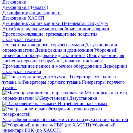
Дезковрики
Дезковрики (Дезматы)
Дезинфицирующие коврики
Дезковрики ХАССП
Дезинфицирующие коврики Петельчатая структура
Антибактериальные многослойные липкие коврики
Противоскользящие, гразезащитные покрытия
Складская техника
Генераторы холодного, горячего тумана
Дезустановки и
опрыскиватели
Дезинфекция и дезинсекция
Уборочный
инвентарь и оборудование для клининга
Оборудование для
гигиены персонала
Барабаны, шланги, пистолеты
Промышленное пенное и моечное оборудование
Дезковрики
Складская техника
Генераторы холодного
тумана
Генераторы горячего
тумана
Мотоопрыскиватели,
опрыскиватели
Дезустановки
Истребление насекомых
Ультрафиолетовые обеззараживатели воздуха и поверхностей
Уборочный
инвентарь FBK (по ХАССП)