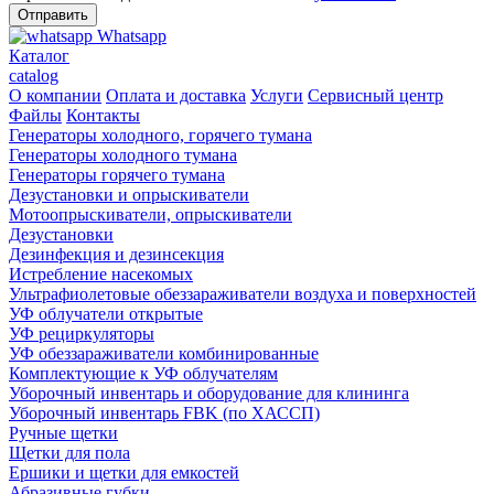
Whatsapp
Каталог
catalog
О компании
Оплата и доставка
Услуги
Сервисный центр
Файлы
Контакты
Генераторы холодного, горячего тумана
Генераторы холодного тумана
Генераторы горячего тумана
Дезустановки и опрыскиватели
Мотоопрыскиватели, опрыскиватели
Дезустановки
Дезинфекция и дезинсекция
Истребление насекомых
Ультрафиолетовые обеззараживатели воздуха и поверхностей
УФ облучатели открытые
УФ рециркуляторы
УФ обеззараживатели комбинированные
Комплектующие к УФ облучателям
Уборочный инвентарь и оборудование для клининга
Уборочный инвентарь FBK (по ХАССП)
Ручные щетки
Щетки для пола
Ершики и щетки для емкостей
Абразивные губки