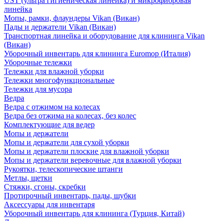
UST (ультра гигиеническая линейка) и микрофибровая
линейка
Мопы, рамки, флаундеры Vikan (Викан)
Пады и держатели Vikan (Викан)
Транспортная линейка и оборудование для клининга Vikan
(Викан)
Уборочный инвентарь для клининга Euromop (Италия)
Уборочные тележки
Тележки для влажной уборки
Тележки многофункциональные
Тележки для мусора
Ведра
Ведра с отжимом на колесах
Ведра без отжима на колесах, без колес
Комплектующие для ведер
Мопы и держатели
Мопы и держатели для сухой уборки
Мопы и держатели плоские для влажной уборки
Мопы и держатели веревочные для влажной уборки
Рукоятки, телескопические штанги
Метлы, щетки
Стяжки, сгоны, скребки
Протирочный инвентарь, пады, шубки
Аксессуары для инвентаря
Уборочный инвентарь для клининга (Турция, Китай)