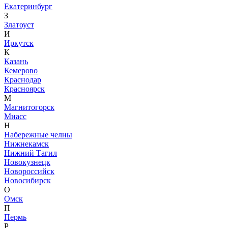
Екатеринбург
З
Златоуст
И
Иркутск
К
Казань
Кемерово
Краснодар
Красноярск
М
Магнитогорск
Миасс
Н
Набережные челны
Нижнекамск
Нижний Тагил
Новокузнецк
Новороссийск
Новосибирск
О
Омск
П
Пермь
Р