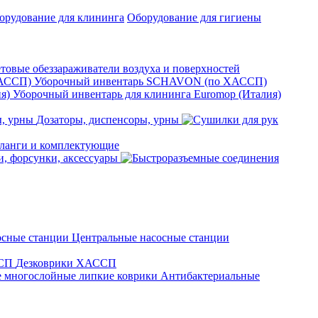
орудование для клининга
Оборудование для гигиены
товые обеззараживатели воздуха и поверхностей
Уборочный инвентарь SCHAVON (по ХАССП)
Уборочный инвентарь для клининга Euromop (Италия)
Дозаторы, диспенсоры, урны
анги и комплектующие
, форсунки, аксессуары
Центральные насосные станции
Дезковрики ХАССП
Антибактериальные