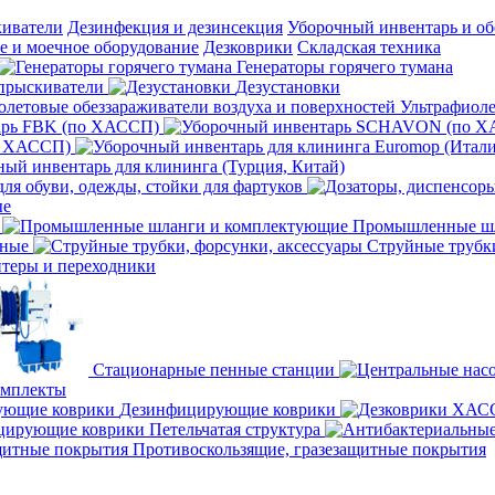
киватели
Дезинфекция и дезинсекция
Уборочный инвентарь и об
 и моечное оборудование
Дезковрики
Складская техника
Генераторы горячего тумана
прыскиватели
Дезустановки
Ультрафиоле
арь FBK (по ХАССП)
о ХАССП)
ый инвентарь для клининга (Турция, Китай)
ля обуви, одежды, стойки для фартуков
ые
Промышленные шл
чные
Струйные трубки
теры и переходники
Стационарные пенные станции
омплекты
Дезинфицирующие коврики
ирующие коврики Петельчатая структура
Противоскользящие, гразезащитные покрытия