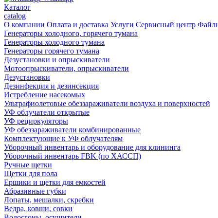
Каталог
catalog
О компании
Оплата и доставка
Услуги
Сервисный центр
Файл
Генераторы холодного, горячего тумана
Генераторы холодного тумана
Генераторы горячего тумана
Дезустановки и опрыскиватели
Мотоопрыскиватели, опрыскиватели
Дезустановки
Дезинфекция и дезинсекция
Истребление насекомых
Ультрафиолетовые обеззараживатели воздуха и поверхностей
УФ облучатели открытые
УФ рециркуляторы
УФ обеззараживатели комбинированные
Комплектующие к УФ облучателям
Уборочный инвентарь и оборудование для клининга
Уборочный инвентарь FBK (по ХАССП)
Ручные щетки
Щетки для пола
Ершики и щетки для емкостей
Абразивные губки
Лопаты, мешалки, скребки
Ведра, ковши, совки
Водосгоны, осушители