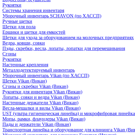
Рукоятки
Системы хранения инвентаря
Уборочный инвентарь SCHAVON (по ХАССП)
Ручные щетки
Щетки для пола
Ершики и щетки для емкостей
Щетки для ухода за оборудованием на молочных предприятиях
Ведра, ковши, совки
Пэды, скребки, весла, лопаты, лопатки для перемешивания
Сгоны
Рукоятки
Настенные крепления
Металлодетектируемый инвентарь
Уборочный инвентарь Vikan (по ХАССП)
Щетки Vikan (Викан)
Сгоны и скребки Vikan (Викан)
Рукоятки для инвентаря Vikan (Викан)
Лопаты, совки и ведра Vikan (Викан)
Настенные держатели Vikan (Викан)
Весла-мешалки и вилы Vikan (Викан)
UST (ультра гигиеническая линейка) и микрофибровая линейка
Мопы, рамки, флаундеры Vikan (Викан)
Пады и держатели Vikan (Викан)
Транспортная линейка и оборудование для клининга Vikan (Ви