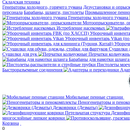
Складская техника
Генераторы холодного, горячего тумана
Дезустановки и опрыс
персонала
Барабаны, шланги, пистолеты
Промышленное пенное
Генераторы холодного тумана
Мотоопрыскиватели, о
Истребление насекомых
Уборочный инвент
Уборочный инвентарь Vikan (п
Уборочн
Сушилки д
Сушилки для рук
Перчатки кольчужн
Барабаны для намотки шланга
Пистолеты мое
Быстроразъемные соединения
Адап
Мобильные пенные станции
Пеногенераторы и пенок
Дезковрики (Дезматы)
Дезинфиц
многослойные липкие коврики
Корзина
0