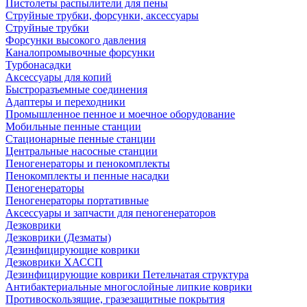
Пистолеты распылители для пены
Струйные трубки, форсунки, аксессуары
Струйные трубки
Форсунки высокого давления
Каналопромывочные форсунки
Турбонасадки
Аксессуары для копий
Быстроразъемные соединения
Адаптеры и переходники
Промышленное пенное и моечное оборудование
Мобильные пенные станции
Стационарные пенные станции
Центральные насосные станции
Пеногенераторы и пенокомплекты
Пенокомплекты и пенные насадки
Пеногенераторы
Пеногенераторы портативные
Аксессуары и запчасти для пеногенераторов
Дезковрики
Дезковрики (Дезматы)
Дезинфицирующие коврики
Дезковрики ХАССП
Дезинфицирующие коврики Петельчатая структура
Антибактериальные многослойные липкие коврики
Противоскользящие, гразезащитные покрытия