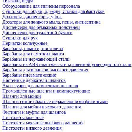
Тележки, ведра
Оборудование для гигиены персонала
Сушилки для обуви, одежды, стойки для фартуков
Дозаторы, диспенсоры, урны
Дозаторы для жидкого мыла, пены, антисептика
Диспенсеры для бумажных полотенец
Диспенсеры для туалетной бумаги
Сушилки для рук
Перчатки кольчужные
Барабаны, шланги, пистолеты
Барабаны для намотки шланга
Барабаны из нержавеющей стали
Барабаны из ABS пластмассы и крашенной углеродистой стали
Барабаны для шлангов высокого давления
Барабаны пневматические
Настенные держатели шлангов
Аксессуары для намотчиков шлангов
Промышленные шланги и комплектующие
Шланги для мойки
Шланги синие обжатые нержавеющими фитингами
Шланги для мойки высокого давления
Фитинги и муфты для шлангов
Пистолеты моечные
Пистолеты моечные высокого давления
Пистолеты низкого давления