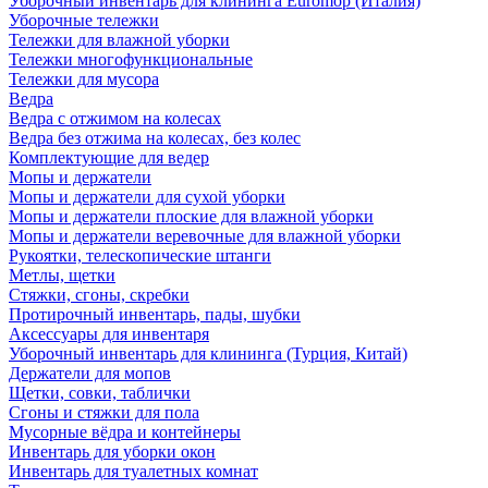
Уборочный инвентарь для клининга Euromop (Италия)
Уборочные тележки
Тележки для влажной уборки
Тележки многофункциональные
Тележки для мусора
Ведра
Ведра с отжимом на колесах
Ведра без отжима на колесах, без колес
Комплектующие для ведер
Мопы и держатели
Мопы и держатели для сухой уборки
Мопы и держатели плоские для влажной уборки
Мопы и держатели веревочные для влажной уборки
Рукоятки, телескопические штанги
Метлы, щетки
Стяжки, сгоны, скребки
Протирочный инвентарь, пады, шубки
Аксессуары для инвентаря
Уборочный инвентарь для клининга (Турция, Китай)
Держатели для мопов
Щетки, совки, таблички
Сгоны и стяжки для пола
Мусорные вёдра и контейнеры
Инвентарь для уборки окон
Инвентарь для туалетных комнат