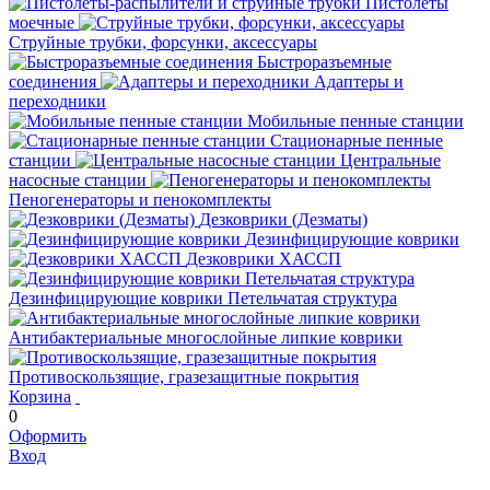
Пистолеты
моечные
Струйные трубки, форсунки, аксессуары
Быстроразъемные
соединения
Адаптеры и
переходники
Мобильные пенные станции
Стационарные пенные
станции
Центральные
насосные станции
Пеногенераторы и пенокомплекты
Дезковрики (Дезматы)
Дезинфицирующие коврики
Дезковрики ХАССП
Дезинфицирующие коврики Петельчатая структура
Антибактериальные многослойные липкие коврики
Противоскользящие, гразезащитные покрытия
Корзина
0
Оформить
Вход