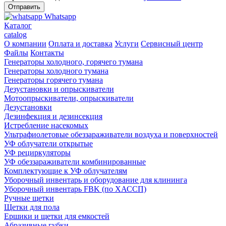
Whatsapp
Каталог
catalog
О компании
Оплата и доставка
Услуги
Сервисный центр
Файлы
Контакты
Генераторы холодного, горячего тумана
Генераторы холодного тумана
Генераторы горячего тумана
Дезустановки и опрыскиватели
Мотоопрыскиватели, опрыскиватели
Дезустановки
Дезинфекция и дезинсекция
Истребление насекомых
Ультрафиолетовые обеззараживатели воздуха и поверхностей
УФ облучатели открытые
УФ рециркуляторы
УФ обеззараживатели комбинированные
Комплектующие к УФ облучателям
Уборочный инвентарь и оборудование для клининга
Уборочный инвентарь FBK (по ХАССП)
Ручные щетки
Щетки для пола
Ершики и щетки для емкостей
Абразивные губки