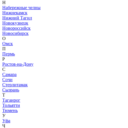
Н
Набережные челны
Нижнекамск
Нижний Тагил
Новокузнецк
Новороссийск
Новосибирск
О
Омск
П
Пермь
Р
Ростов-на-Дону
С
Самара
Сочи
Стерлитамак
Сызрань
Т
Таганрог
Тольятти
Тюмень
У
Уфа
Ч