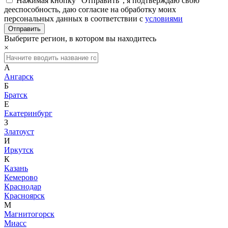
Нажимая кнопку "Отправить", я подтверждаю свою
дееспособность, даю согласие на обработку моих
персональных данных в соответствии с
условиями
Выберите регион, в котором вы находитесь
×
А
Ангарск
Б
Братск
Е
Екатеринбург
З
Златоуст
И
Иркутск
К
Казань
Кемерово
Краснодар
Красноярск
М
Магнитогорск
Миасс