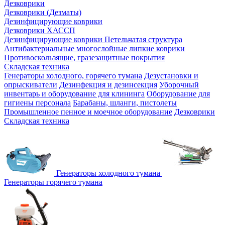
Дезковрики
Дезковрики (Дезматы)
Дезинфицирующие коврики
Дезковрики ХАССП
Дезинфицирующие коврики Петельчатая структура
Антибактериальные многослойные липкие коврики
Противоскользящие, гразезащитные покрытия
Складская техника
Генераторы холодного, горячего тумана
Дезустановки и
опрыскиватели
Дезинфекция и дезинсекция
Уборочный
инвентарь и оборудование для клининга
Оборудование для
гигиены персонала
Барабаны, шланги, пистолеты
Промышленное пенное и моечное оборудование
Дезковрики
Складская техника
Генераторы холодного тумана
Генераторы горячего тумана