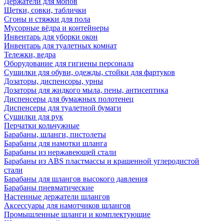
Держатели для мопов
Щетки, совки, таблички
Сгоны и стяжки для пола
Мусорные вёдра и контейнеры
Инвентарь для уборки окон
Инвентарь для туалетных комнат
Тележки, ведра
Оборудование для гигиены персонала
Сушилки для обуви, одежды, стойки для фартуков
Дозаторы, диспенсоры, урны
Дозаторы для жидкого мыла, пены, антисептика
Диспенсеры для бумажных полотенец
Диспенсеры для туалетной бумаги
Сушилки для рук
Перчатки кольчужные
Барабаны, шланги, пистолеты
Барабаны для намотки шланга
Барабаны из нержавеющей стали
Барабаны из ABS пластмассы и крашенной углеродистой
стали
Барабаны для шлангов высокого давления
Барабаны пневматические
Настенные держатели шлангов
Аксессуары для намотчиков шлангов
Промышленные шланги и комплектующие