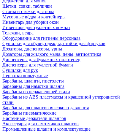
Держатели для мопов
Щетки, совки, таблички
Сгоны и стяжки для пола
Мусорные вёдра и контейнеры
Инвентарь для уборки окон
Инвентарь для туалетных комнат
Тележки, ведра
Оборудование для гигиены персонала
Сушилки для обуви, одежды, стойки для фартуков
Дозаторы, диспенсоры, урны
Дозаторы для жидкого мыла, пены, антисептика
Диспенсеры для бумажных полотенец
Диспенсеры для туалетной бумаги
Сушилки для рук
Перчатки кольчужные
Барабаны, шланги, пистолеты
Барабаны для намотки шланга
Барабаны из нержавеющей стали
Барабаны из ABS пластмассы и крашенной углеродистой
стали
Барабаны для шлангов высокого давления
Барабаны пневматические
Настенные держатели шлангов
Аксессуары для намотчиков шлангов
Промышленные шланги и комплектующие