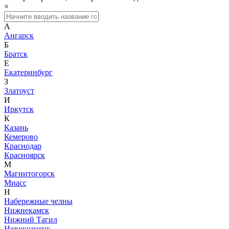
×
А
Ангарск
Б
Братск
Е
Екатеринбург
З
Златоуст
И
Иркутск
К
Казань
Кемерово
Краснодар
Красноярск
М
Магнитогорск
Миасс
Н
Набережные челны
Нижнекамск
Нижний Тагил
Новокузнецк