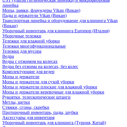
UST (ультра гигиеническая линейка) и микрофибровая
линейка
Мопы, рамки, флаундеры Vikan (Викан)
Пады и держатели Vikan (Викан)
Транспортная линейка и оборудование для клининга Vikan
(Викан)
Уборочный инвентарь для клининга Euromop (Италия)
Уборочные тележки
Тележки для влажной уборки
Тележки многофункциональные
Тележки для мусора
Ведра
Ведра с отжимом на колесах
Ведра без отжима на колесах, без колес
Комплектующие для ведер
Мопы и держатели
Мопы и держатели для сухой уборки
Мопы и держатели плоские для влажной уборки
Мопы и держатели веревочные для влажной уборки
Рукоятки, телескопические штанги
Метлы, щетки
Стяжки, сгоны, скребки
Протирочный инвентарь, пады, шубки
Аксессуары для инвентаря
Уборочный инвентарь для клининга (Турция, Китай)