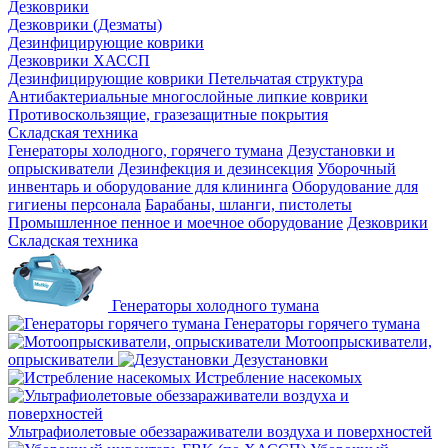
Дезковрики
Дезковрики (Дезматы)
Дезинфицирующие коврики
Дезковрики ХАССП
Дезинфицирующие коврики Петельчатая структура
Антибактериальные многослойные липкие коврики
Противоскользящие, гразезащитные покрытия
Складская техника
Генераторы холодного, горячего тумана
Дезустановки и
опрыскиватели
Дезинфекция и дезинсекция
Уборочный
инвентарь и оборудование для клининга
Оборудование для
гигиены персонала
Барабаны, шланги, пистолеты
Промышленное пенное и моечное оборудование
Дезковрики
Складская техника
Генераторы холодного тумана
Генераторы горячего тумана
Мотоопрыскиватели,
опрыскиватели
Дезустановки
Истребление насекомых
Ультрафиолетовые обеззараживатели воздуха и поверхностей