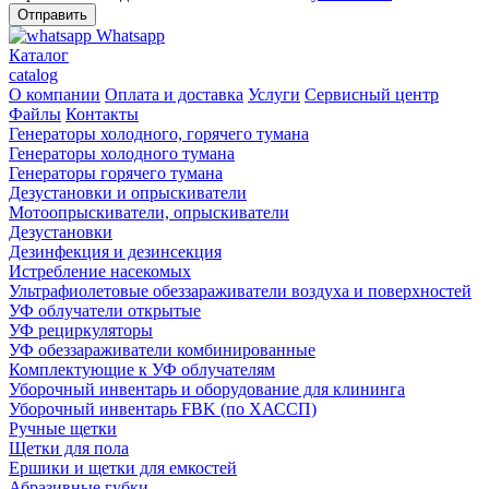
Whatsapp
Каталог
catalog
О компании
Оплата и доставка
Услуги
Сервисный центр
Файлы
Контакты
Генераторы холодного, горячего тумана
Генераторы холодного тумана
Генераторы горячего тумана
Дезустановки и опрыскиватели
Мотоопрыскиватели, опрыскиватели
Дезустановки
Дезинфекция и дезинсекция
Истребление насекомых
Ультрафиолетовые обеззараживатели воздуха и поверхностей
УФ облучатели открытые
УФ рециркуляторы
УФ обеззараживатели комбинированные
Комплектующие к УФ облучателям
Уборочный инвентарь и оборудование для клининга
Уборочный инвентарь FBK (по ХАССП)
Ручные щетки
Щетки для пола
Ершики и щетки для емкостей
Абразивные губки