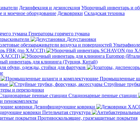
киватели
Дезинфекция и дезинсекция
Уборочный инвентарь и об
 и моечное оборудование
Дезковрики
Складская техника
Генераторы горячего тумана
прыскиватели
Дезустановки
Ультрафиоле
арь FBK (по ХАССП)
о ХАССП)
ый инвентарь для клининга (Турция, Китай)
ля обуви, одежды, стойки для фартуков
ые
Промышленные шл
чные
Струйные трубки
теры и переходники
Стационарные пенные станции
 и пенокомплекты
Дезинфицирующие коврики
ирующие коврики Петельчатая структура
Противоскользящие, гразезащитные покрытия