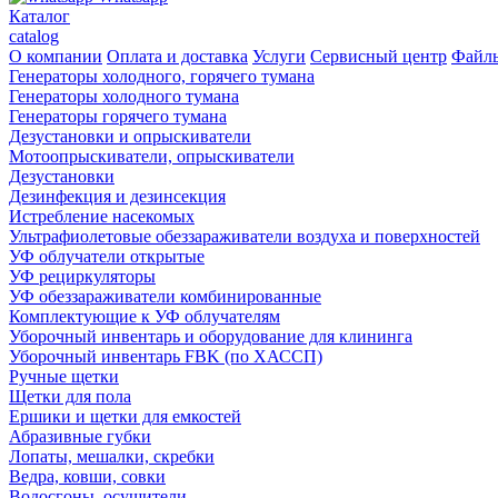
Каталог
catalog
О компании
Оплата и доставка
Услуги
Сервисный центр
Файл
Генераторы холодного, горячего тумана
Генераторы холодного тумана
Генераторы горячего тумана
Дезустановки и опрыскиватели
Мотоопрыскиватели, опрыскиватели
Дезустановки
Дезинфекция и дезинсекция
Истребление насекомых
Ультрафиолетовые обеззараживатели воздуха и поверхностей
УФ облучатели открытые
УФ рециркуляторы
УФ обеззараживатели комбинированные
Комплектующие к УФ облучателям
Уборочный инвентарь и оборудование для клининга
Уборочный инвентарь FBK (по ХАССП)
Ручные щетки
Щетки для пола
Ершики и щетки для емкостей
Абразивные губки
Лопаты, мешалки, скребки
Ведра, ковши, совки
Водосгоны, осушители