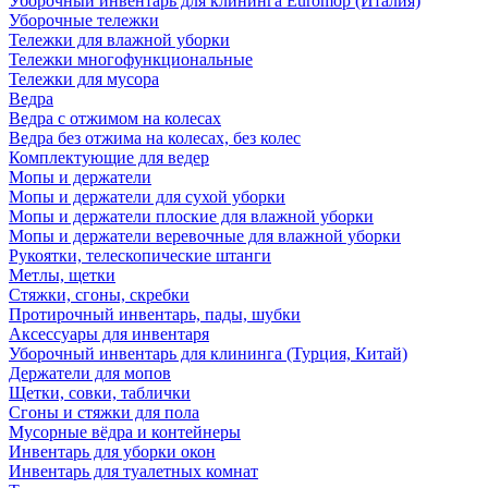
Уборочный инвентарь для клининга Euromop (Италия)
Уборочные тележки
Тележки для влажной уборки
Тележки многофункциональные
Тележки для мусора
Ведра
Ведра с отжимом на колесах
Ведра без отжима на колесах, без колес
Комплектующие для ведер
Мопы и держатели
Мопы и держатели для сухой уборки
Мопы и держатели плоские для влажной уборки
Мопы и держатели веревочные для влажной уборки
Рукоятки, телескопические штанги
Метлы, щетки
Стяжки, сгоны, скребки
Протирочный инвентарь, пады, шубки
Аксессуары для инвентаря
Уборочный инвентарь для клининга (Турция, Китай)
Держатели для мопов
Щетки, совки, таблички
Сгоны и стяжки для пола
Мусорные вёдра и контейнеры
Инвентарь для уборки окон
Инвентарь для туалетных комнат