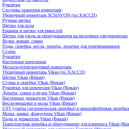
Рукоятки
Системы хранения инвентаря
Уборочный инвентарь SCHAVON (по ХАССП)
Ручные щетки
Щетки для пола
Ершики и щетки для емкостей
Щетки для ухода за оборудованием на молочных предприятиях
Ведра, ковши, совки
Пэды, скребки, весла, лопаты, лопатки для перемешивания
Сгоны
Рукоятки
Настенные крепления
Металлодетектируемый инвентарь
Уборочный инвентарь Vikan (по ХАССП)
Щетки Vikan (Викан)
Сгоны и скребки Vikan (Викан)
Рукоятки для инвентаря Vikan (Викан)
Лопаты, совки и ведра Vikan (Викан)
Настенные держатели Vikan (Викан)
Весла-мешалки и вилы Vikan (Викан)
UST (ультра гигиеническая линейка) и микрофибровая линейка
Мопы, рамки, флаундеры Vikan (Викан)
Пады и держатели Vikan (Викан)
Транспортная линейка и оборудование для клининга Vikan (Ви