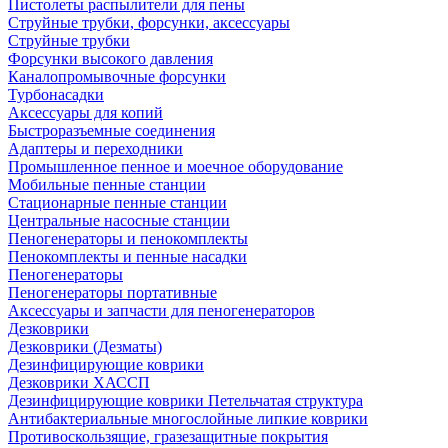
Пистолеты распылители для пены
Струйные трубки, форсунки, аксессуары
Струйные трубки
Форсунки высокого давления
Каналопромывочные форсунки
Турбонасадки
Аксессуары для копий
Быстроразъемные соединения
Адаптеры и переходники
Промышленное пенное и моечное оборудование
Мобильные пенные станции
Стационарные пенные станции
Центральные насосные станции
Пеногенераторы и пенокомплекты
Пенокомплекты и пенные насадки
Пеногенераторы
Пеногенераторы портативные
Аксессуары и запчасти для пеногенераторов
Дезковрики
Дезковрики (Дезматы)
Дезинфицирующие коврики
Дезковрики ХАССП
Дезинфицирующие коврики Петельчатая структура
Антибактериальные многослойные липкие коврики
Противоскользящие, гразезащитные покрытия