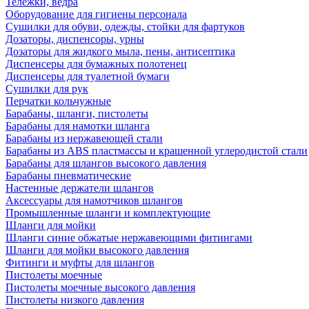
Тележки, ведра
Оборудование для гигиены персонала
Сушилки для обуви, одежды, стойки для фартуков
Дозаторы, диспенсоры, урны
Дозаторы для жидкого мыла, пены, антисептика
Диспенсеры для бумажных полотенец
Диспенсеры для туалетной бумаги
Сушилки для рук
Перчатки кольчужные
Барабаны, шланги, пистолеты
Барабаны для намотки шланга
Барабаны из нержавеющей стали
Барабаны из ABS пластмассы и крашенной углеродистой стали
Барабаны для шлангов высокого давления
Барабаны пневматические
Настенные держатели шлангов
Аксессуары для намотчиков шлангов
Промышленные шланги и комплектующие
Шланги для мойки
Шланги синие обжатые нержавеющими фитингами
Шланги для мойки высокого давления
Фитинги и муфты для шлангов
Пистолеты моечные
Пистолеты моечные высокого давления
Пистолеты низкого давления