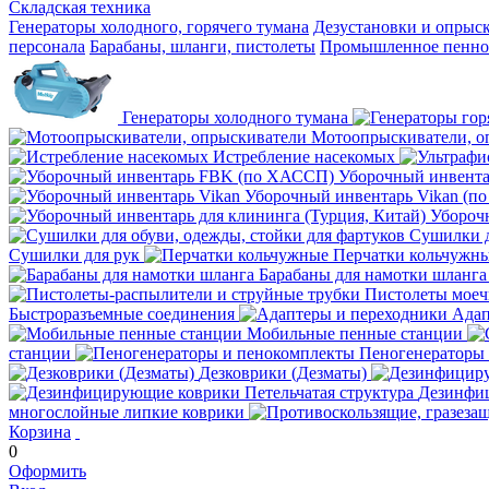
Складская техника
Генераторы холодного, горячего тумана
Дезустановки и опрыс
персонала
Барабаны, шланги, пистолеты
Промышленное пенное
Генераторы холодного тумана
Мотоопрыскиватели, о
Истребление насекомых
Уборочный инвент
Уборочный инвентарь Vikan (п
Уборочн
Сушилки д
Сушилки для рук
Перчатки кольчужн
Барабаны для намотки шланга
Пистолеты мое
Быстроразъемные соединения
Адап
Мобильные пенные станции
станции
Пеногенераторы
Дезковрики (Дезматы)
Дезинфиц
многослойные липкие коврики
Корзина
0
Оформить