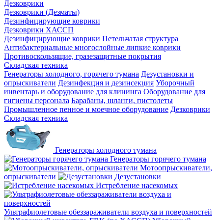
Дезковрики
Дезковрики (Дезматы)
Дезинфицирующие коврики
Дезковрики ХАССП
Дезинфицирующие коврики Петельчатая структура
Антибактериальные многослойные липкие коврики
Противоскользящие, гразезащитные покрытия
Складская техника
Генераторы холодного, горячего тумана
Дезустановки и
опрыскиватели
Дезинфекция и дезинсекция
Уборочный
инвентарь и оборудование для клининга
Оборудование для
гигиены персонала
Барабаны, шланги, пистолеты
Промышленное пенное и моечное оборудование
Дезковрики
Складская техника
Генераторы холодного тумана
Генераторы горячего тумана
Мотоопрыскиватели,
опрыскиватели
Дезустановки
Истребление насекомых
Ультрафиолетовые обеззараживатели воздуха и поверхностей