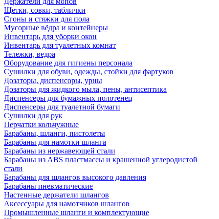
Держатели для мопов
Щетки, совки, таблички
Сгоны и стяжки для пола
Мусорные вёдра и контейнеры
Инвентарь для уборки окон
Инвентарь для туалетных комнат
Тележки, ведра
Оборудование для гигиены персонала
Сушилки для обуви, одежды, стойки для фартуков
Дозаторы, диспенсоры, урны
Дозаторы для жидкого мыла, пены, антисептика
Диспенсеры для бумажных полотенец
Диспенсеры для туалетной бумаги
Сушилки для рук
Перчатки кольчужные
Барабаны, шланги, пистолеты
Барабаны для намотки шланга
Барабаны из нержавеющей стали
Барабаны из ABS пластмассы и крашенной углеродистой
стали
Барабаны для шлангов высокого давления
Барабаны пневматические
Настенные держатели шлангов
Аксессуары для намотчиков шлангов
Промышленные шланги и комплектующие