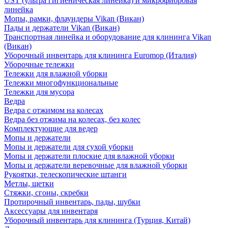
UST (ультра гигиеническая линейка) и микрофибровая
линейка
Мопы, рамки, флаундеры Vikan (Викан)
Пады и держатели Vikan (Викан)
Транспортная линейка и оборудование для клининга Vikan
(Викан)
Уборочный инвентарь для клининга Euromop (Италия)
Уборочные тележки
Тележки для влажной уборки
Тележки многофункциональные
Тележки для мусора
Ведра
Ведра с отжимом на колесах
Ведра без отжима на колесах, без колес
Комплектующие для ведер
Мопы и держатели
Мопы и держатели для сухой уборки
Мопы и держатели плоские для влажной уборки
Мопы и держатели веревочные для влажной уборки
Рукоятки, телескопические штанги
Метлы, щетки
Стяжки, сгоны, скребки
Протирочный инвентарь, пады, шубки
Аксессуары для инвентаря
Уборочный инвентарь для клининга (Турция, Китай)