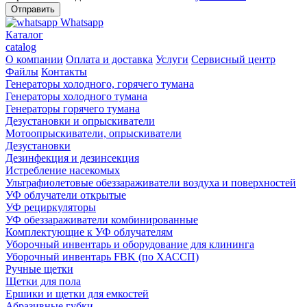
Whatsapp
Каталог
catalog
О компании
Оплата и доставка
Услуги
Сервисный центр
Файлы
Контакты
Генераторы холодного, горячего тумана
Генераторы холодного тумана
Генераторы горячего тумана
Дезустановки и опрыскиватели
Мотоопрыскиватели, опрыскиватели
Дезустановки
Дезинфекция и дезинсекция
Истребление насекомых
Ультрафиолетовые обеззараживатели воздуха и поверхностей
УФ облучатели открытые
УФ рециркуляторы
УФ обеззараживатели комбинированные
Комплектующие к УФ облучателям
Уборочный инвентарь и оборудование для клининга
Уборочный инвентарь FBK (по ХАССП)
Ручные щетки
Щетки для пола
Ершики и щетки для емкостей
Абразивные губки