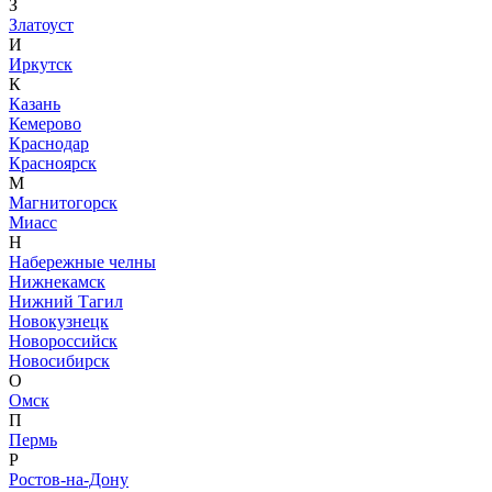
З
Златоуст
И
Иркутск
К
Казань
Кемерово
Краснодар
Красноярск
М
Магнитогорск
Миасс
Н
Набережные челны
Нижнекамск
Нижний Тагил
Новокузнецк
Новороссийск
Новосибирск
О
Омск
П
Пермь
Р
Ростов-на-Дону